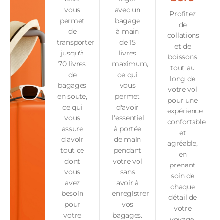
vous
avec un
Profitez
permet
bagage
de
de
à main
collations
transporter
de 15
et de
jusqu'à
livres
boissons
70 livres
maximum,
tout au
de
ce qui
long de
bagages
vous
votre vol
en soute,
permet
pour une
ce qui
d'avoir
expérience
vous
l'essentiel
confortable
assure
à portée
et
d'avoir
de main
agréable,
tout ce
pendant
en
dont
votre vol
prenant
vous
sans
soin de
avez
avoir à
chaque
besoin
enregistrer
détail de
pour
vos
votre
votre
bagages.
voyage,