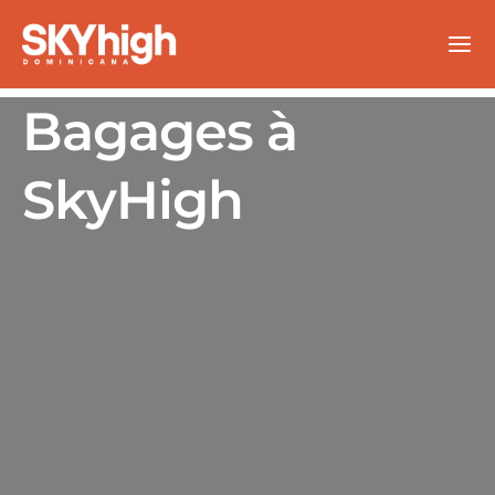
Aller
au
contenu
Bagages à
SkyHigh