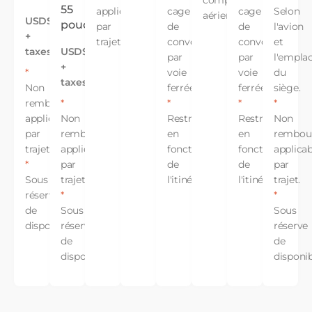
compagnie
55
applicables
cage
cage
Selon
aérienne.
USD$150.00
pouces.
par
de
de
l'avion
+
trajet.
convoyage,
convoyage,
et
taxes
USD$80.00
par
par
l'empla
+
*
voie
voie
du
taxes
Non
ferrée.
ferrée.
siège.
remboursable,
*
*
*
*
applicables
Non
Restrictions
Restrictions
Non
par
remboursable,
en
en
rembour
trajet.
applicables
fonction
fonction
applicab
*
par
de
de
par
Sous
trajet.
l'itinéraire.
l'itinéraire.
trajet.
réserve
*
*
de
Sous
Sous
disponibilité.
réserve
réserve
de
de
disponibilité.
disponibi