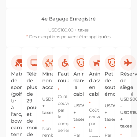
4e Bagage Enregistré
USD$180.00 + taxes
*
Des exceptions peuvent être appliquées
Matériel
Télévision
Mineur
Fauteuil
Animaux
Animaux
Pet
Réserv
de
de
non
roulant
dans
d'assistance
de
de
sport
plus
accompagné
la
en
soutien
siège
*
(golf,
de
cabine
cabine
émotionnel
Coût
USD$100.00
USD$00
tir
29
couvert
*
+
USD$100.00
USD$100.00
-
à
pouces
par
Coût
taxes
+
+
USD$15
l'arc,
et
la
couvert
taxes
taxes
+
bowling,
de
*
compagnie
par
taxes
camping,
moins
Non
*
*
aérienne.
la
tennis)
de
remboursable,
Par
Par
*